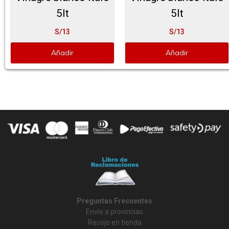
5lt
5lt
S/13
S/13
Añadir
Añadir
Preguntas Frecuentes
Envío a provincias
Recojo en tienda