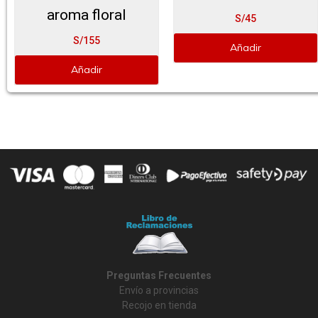
aroma floral
S/45
S/155
Añadir
Añadir
Preguntas Frecuentes
Envío a provincias
Recojo en tienda