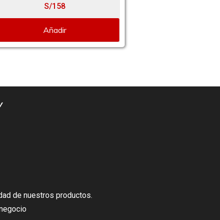
S/158
S/130
Añadir
Añadir
dad de nuestros productos.
 negocio