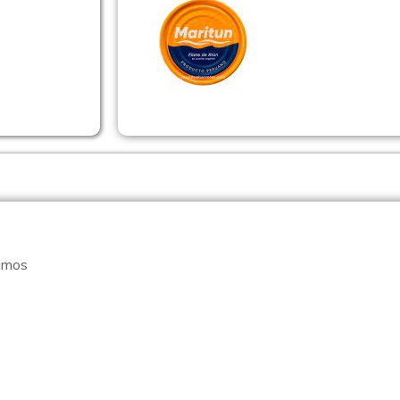
ramos
s