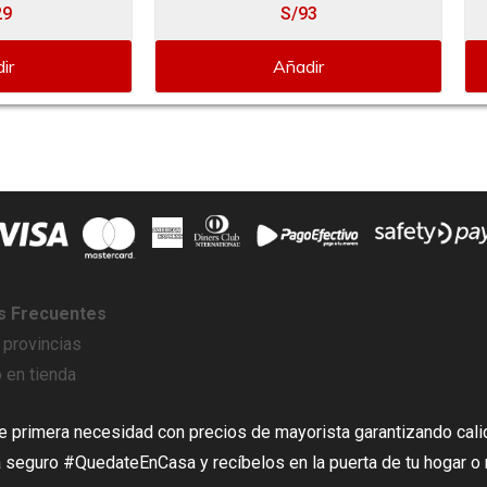
29
S/93
ir
Añadir
s Frecuentes
 provincias
 en tienda
primera necesidad con precios de mayorista garantizando cali
seguro #QuedateEnCasa y recíbelos en la puerta de tu hogar o