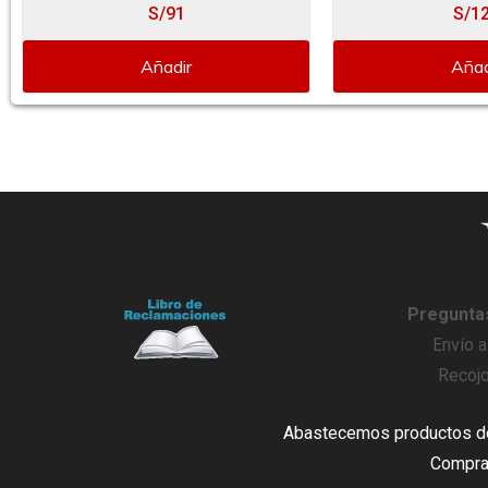
S/91
S/1
Añadir
Añad
Pregunta
Envío a
Recojo
Abastecemos productos de 
Compra 