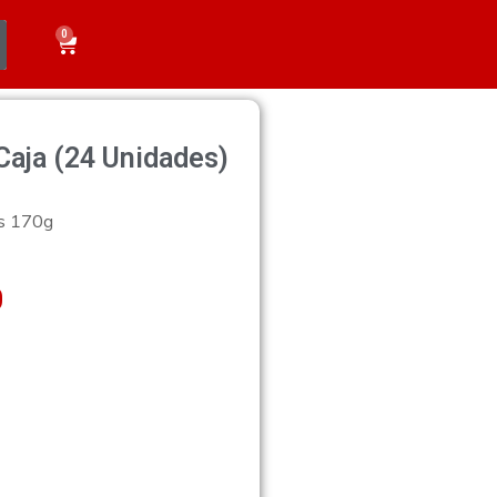
0
 Caja (24 Unidades)
es 170g
0