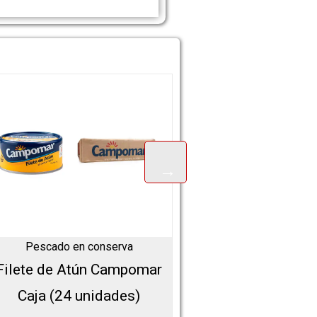
Pescado en conserva
Pescado en cons
Filete de Atún Campomar
Filete de Atún Flo
Caja (24 unidades)
unidades 14