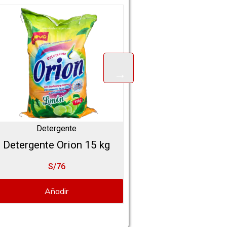
Detergente
Detergente
Detergente Orion 15 kg
Detergente Sapolio
poder Limón 4
S/76
S/39
Añadir
Añadir