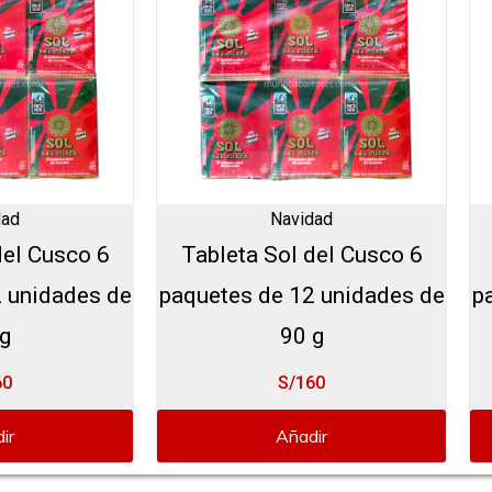
dad
Navidad
del Cusco 6
Tableta Sol del Cusco 6
 unidades de
paquetes de 12 unidades de
p
g
90 g
60
S/160
ir
Añadir