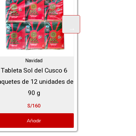
Navidad
Navidad
Tableta Sol del Cusco 6
Tableta Sol del 
aquetes de 12 unidades de
paquetes de 12 uni
90 g
90 g
S/160
S/160
Añadir
Añadir