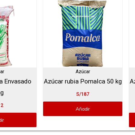
ar
Azúcar
a Envasado
Azúcar rubia Pomalca 50 kg
A
kg
S/187
12
Añadir
ir