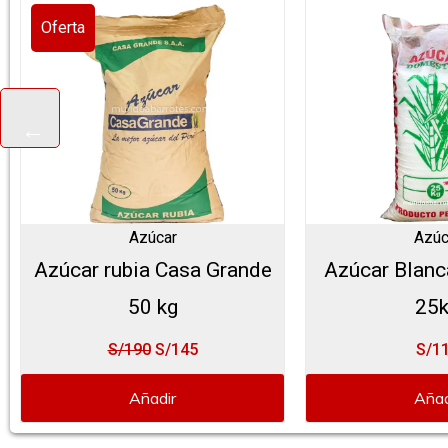
Oferta
Azúcar
Azúc
Azúcar rubia Casa Grande
Azúcar Blanc
50 kg
25
S/190
S/
145
S/1
Añadir
Añad