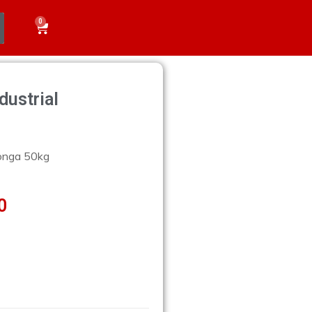
0
dustrial
monga 50kg
0