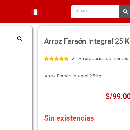
Arroz Faraón Integral 25 
(
2
valoraciones de clientes)
Valorado
2
con
5.00
de
5 en base
Arroz Faraón Integral 25 kg
a
valoraciones
de clientes
S/
99.0
Sin existencias