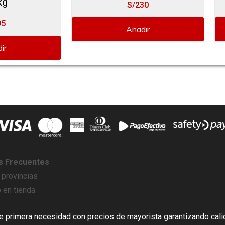
kg
S/230
95
Añadir
ir
s Frecuentes
 provincias
 en tienda
primera necesidad con precios de mayorista garantizando cali