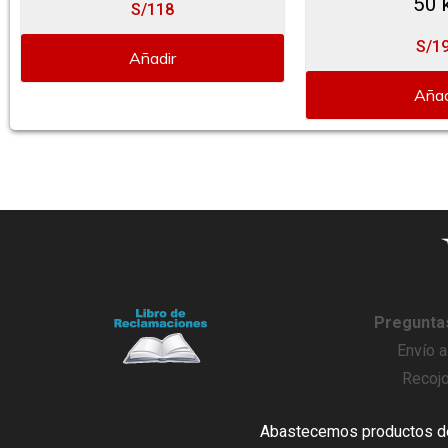
50 
S/118
S/1
Añadir
Añad
Pregunta
Envío a
Recojo
Abastecemos productos de 