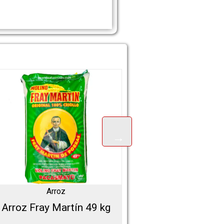
Arroz
Arroz
Arroz Fray Martín 49 kg
Arroz Integral Don