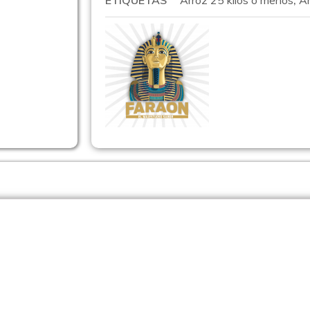
ETIQUETAS
Arroz 25 kilos o menos
,
Ar