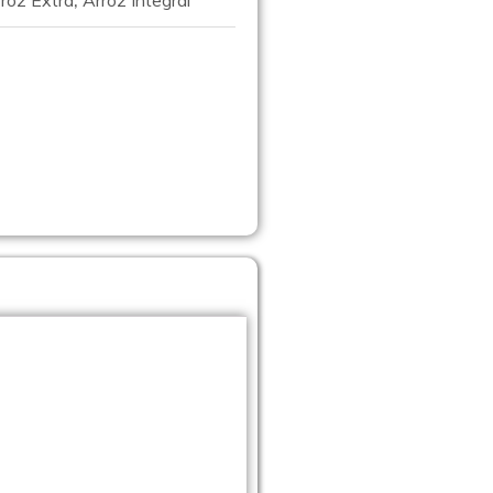
roz Extra
,
Arroz Integral