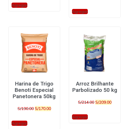
Agregar
Agregar
Harina de Trigo
Arroz Brilhante
Benoti Especial
Parbolizado 50 kg
Panetonera 50kg
S/
214.00
S/
209.00
S/
190.00
S/
170.00
Agregar
Agregar