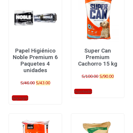
Papel Higiénico
Super Can
Noble Premium 6
Premium
Paquetes 4
Cachorro 15 kg
unidades
S/
100.00
S/
90.00
S/
46.00
S/
43.00
Agotado
Agregar