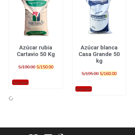
valoracione
valoracione
s de
s de
clientes
clientes
Azúcar rubia
Azúcar blanca
Cartavio 50 Kg
Casa Grande 50
kg
S/
190.00
S/
150.00
S/
195.00
S/
160.00
Agregar
Agregar