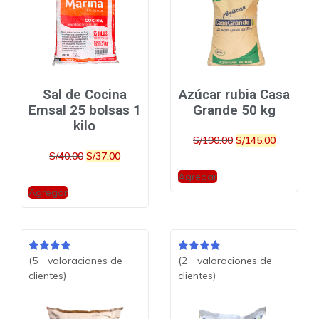
Sal de Cocina
Azúcar rubia Casa
Emsal 25 bolsas 1
Grande 50 kg
kilo
S/
190.00
S/
145.00
S/
40.00
S/
37.00
Agregar
Agregar
(
5
valoraciones de
(
2
valoraciones de
Valorado
5
Valorado
2
clientes)
clientes)
con
5.00
de
con
5.00
de
5 en base
5 en base
a
a