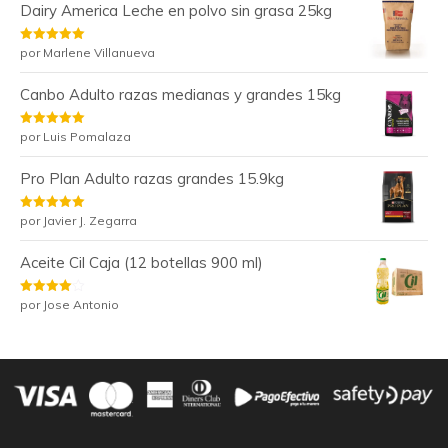
Dairy America Leche en polvo sin grasa 25kg
Valorado
por Marlene Villanueva
con
5
de 5
Canbo Adulto razas medianas y grandes 15kg
Valorado
por Luis Pomalaza
con
5
de 5
Pro Plan Adulto razas grandes 15.9kg
Valorado
por Javier J. Zegarra
con
5
de 5
Aceite Cil Caja (12 botellas 900 ml)
Valorado
por Jose Antonio
con
4
de
5