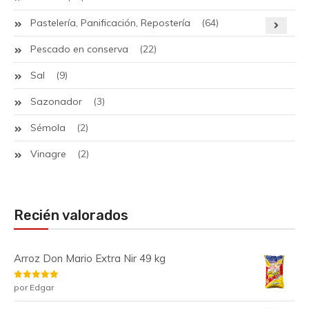
Pastelería, Panificación, Repostería
(64)
Pescado en conserva
(22)
Sal
(9)
Sazonador
(3)
Sémola
(2)
Vinagre
(2)
Recién valorados
Arroz Don Mario Extra Nir 49 kg
Valorado
por Edgar
con
5
de 5