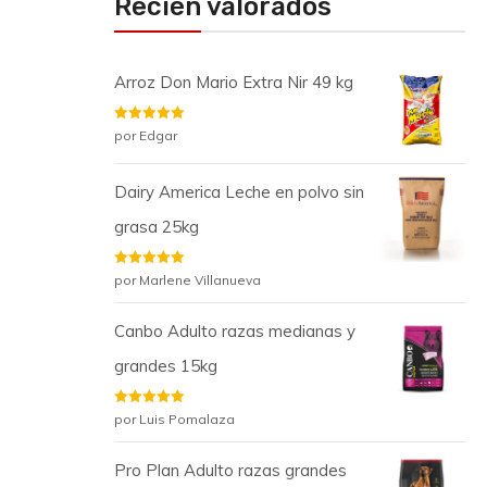
Recién valorados
Arroz Don Mario Extra Nir 49 kg
Valorado
por Edgar
con
5
de 5
Dairy America Leche en polvo sin
grasa 25kg
Valorado
por Marlene Villanueva
con
5
de 5
Canbo Adulto razas medianas y
grandes 15kg
Valorado
por Luis Pomalaza
con
5
de 5
Pro Plan Adulto razas grandes