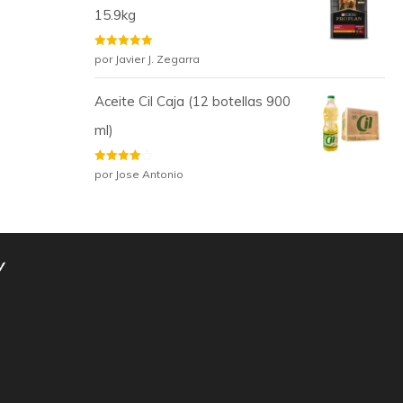
15.9kg
Valorado
por Javier J. Zegarra
con
5
de 5
Aceite Cil Caja (12 botellas 900
ml)
Valorado
por Jose Antonio
con
4
de
5