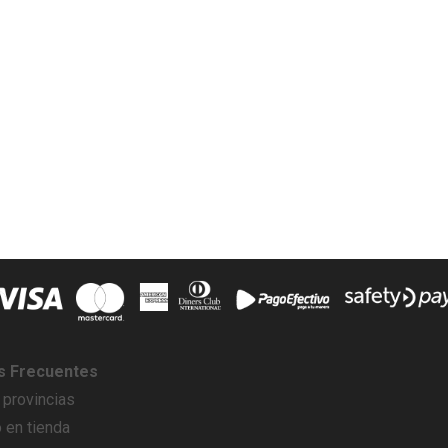
s Frecuentes
 provincias
 en tienda