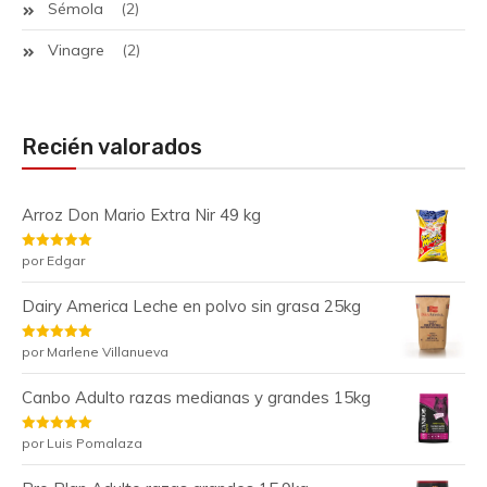
Sémola
(2)
Vinagre
(2)
Recién valorados
Arroz Don Mario Extra Nir 49 kg
Valorado
por Edgar
con
5
de 5
Dairy America Leche en polvo sin grasa 25kg
Valorado
por Marlene Villanueva
con
5
de 5
Canbo Adulto razas medianas y grandes 15kg
Valorado
por Luis Pomalaza
con
5
de 5