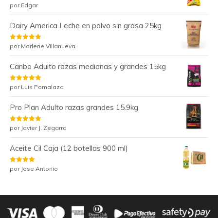
Valorado
por Edgar
con
5
de 5
Dairy America Leche en polvo sin grasa 25kg
Valorado
por Marlene Villanueva
con
5
de 5
Canbo Adulto razas medianas y grandes 15kg
Valorado
por Luis Pomalaza
con
5
de 5
Pro Plan Adulto razas grandes 15.9kg
Valorado
por Javier J. Zegarra
con
5
de 5
Aceite Cil Caja (12 botellas 900 ml)
Valorado
por Jose Antonio
con
4
de
5