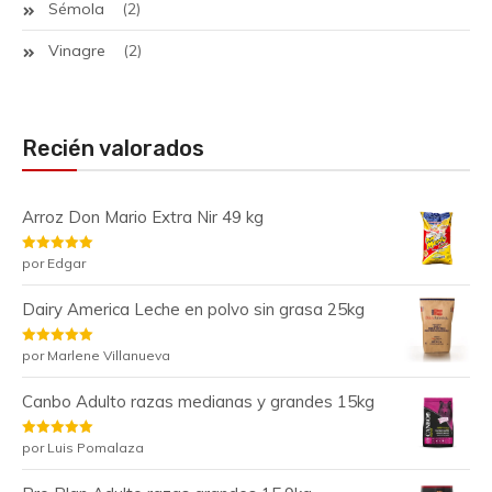
Sémola
(2)
Vinagre
(2)
Recién valorados
Arroz Don Mario Extra Nir 49 kg
Valorado
por Edgar
con
5
de 5
Dairy America Leche en polvo sin grasa 25kg
Valorado
por Marlene Villanueva
con
5
de 5
Canbo Adulto razas medianas y grandes 15kg
Valorado
por Luis Pomalaza
con
5
de 5