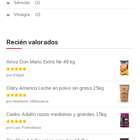
Sémola
(2)
Vinagre
(2)
Recién valorados
Arroz Don Mario Extra Nir 49 kg
Valorado
por Edgar
con
5
de 5
Dairy America Leche en polvo sin grasa 25kg
Valorado
por Marlene Villanueva
con
5
de 5
Canbo Adulto razas medianas y grandes 15kg
Valorado
por Luis Pomalaza
con
5
de 5