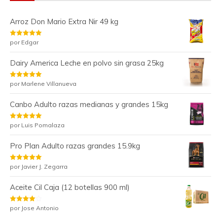
Arroz Don Mario Extra Nir 49 kg
Valorado
por Edgar
con
5
de 5
Dairy America Leche en polvo sin grasa 25kg
Valorado
por Marlene Villanueva
con
5
de 5
Canbo Adulto razas medianas y grandes 15kg
Valorado
por Luis Pomalaza
con
5
de 5
Pro Plan Adulto razas grandes 15.9kg
Valorado
por Javier J. Zegarra
con
5
de 5
Aceite Cil Caja (12 botellas 900 ml)
Valorado
por Jose Antonio
con
4
de
5