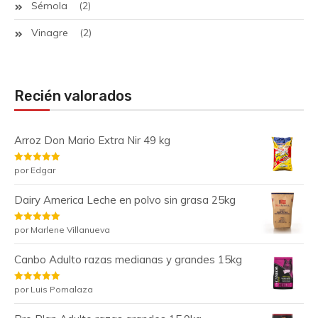
Sémola
(2)
Vinagre
(2)
Recién valorados
Arroz Don Mario Extra Nir 49 kg
Valorado
por Edgar
con
5
de 5
Dairy America Leche en polvo sin grasa 25kg
Valorado
por Marlene Villanueva
con
5
de 5
Canbo Adulto razas medianas y grandes 15kg
Valorado
por Luis Pomalaza
con
5
de 5